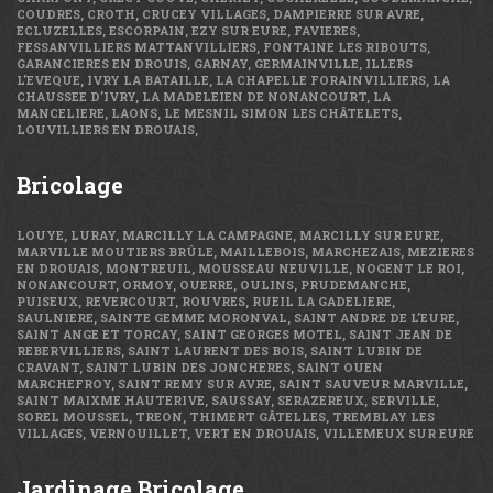
COUDRES, CROTH, CRUCEY VILLAGES, DAMPIERRE SUR AVRE,
ECLUZELLES, ESCORPAIN, EZY SUR EURE, FAVIERES,
FESSANVILLIERS MATTANVILLIERS, FONTAINE LES RIBOUTS,
GARANCIERES EN DROUIS, GARNAY, GERMAINVILLE, ILLERS
L’EVEQUE, IVRY LA BATAILLE, LA CHAPELLE FORAINVILLIERS, LA
CHAUSSEE D’IVRY, LA MADELEIEN DE NONANCOURT, LA
MANCELIERE, LAONS, LE MESNIL SIMON LES CHÂTELETS,
LOUVILLIERS EN DROUAIS,
Bricolage
LOUYE, LURAY, MARCILLY LA CAMPAGNE, MARCILLY SUR EURE,
MARVILLE MOUTIERS BRÛLE, MAILLEBOIS, MARCHEZAIS, MEZIERES
EN DROUAIS, MONTREUIL, MOUSSEAU NEUVILLE, NOGENT LE ROI,
NONANCOURT, ORMOY, OUERRE, OULINS, PRUDEMANCHE,
PUISEUX, REVERCOURT, ROUVRES, RUEIL LA GADELIERE,
SAULNIERE, SAINTE GEMME MORONVAL, SAINT ANDRE DE L’EURE,
SAINT ANGE ET TORCAY, SAINT GEORGES MOTEL, SAINT JEAN DE
REBERVILLIERS, SAINT LAURENT DES BOIS, SAINT LUBIN DE
CRAVANT, SAINT LUBIN DES JONCHERES, SAINT OUEN
MARCHEFROY, SAINT REMY SUR AVRE, SAINT SAUVEUR MARVILLE,
SAINT MAIXME HAUTERIVE, SAUSSAY, SERAZEREUX, SERVILLE,
SOREL MOUSSEL, TREON, THIMERT GÂTELLES, TREMBLAY LES
VILLAGES, VERNOUILLET, VERT EN DROUAIS, VILLEMEUX SUR EURE
Jardinage
Bricolage