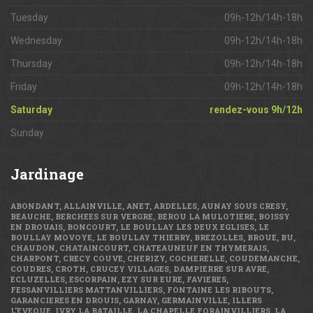
Tuesday
09h-12h/14h-18h
Wednesday
09h-12h/14h-18h
Thursday
09h-12h/14h-18h
Friday
09h-12h/14h-18h
Saturday
rendez-vous 9h/12h
Sunday
Jardinage
ABONDANT, ALLAINVILLE, ANET, ARDELLES, AUNAY SOUS CRESY,
BEAUCHE, BERCHEES SUR VERGRE, BEROU LA MULOTIERE, BOISSY
EN DROUAIS, BONCOURT, LE BOULLAY LES DEUX EGLISES, LE
BOULLAY MOVOYE, LE BOULLAY THIERRY, BREZOLLES, BROUE, BU,
CHAUDON, CHATAINCOURT, CHATEAUNEUF EN THYMERAIS,
CHARPONT, CRECY COUVE, CHERIZY, COCHERELLE, COUDEMANCHE,
COUDRES, CROTH, CRUCEY VILLAGES, DAMPIERRE SUR AVRE,
ECLUZELLES, ESCORPAIN, EZY SUR EURE, FAVIERES,
FESSANVILLIERS MATTANVILLIERS, FONTAINE LES RIBOUTS,
GARANCIERES EN DROUIS, GARNAY, GERMAINVILLE, ILLERS
L’EVEQUE, IVRY LA BATAILLE, LA CHAPELLE FORAINVILLIERS, LA