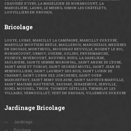
CHAUSSEE D’IVRY, LA MADELEIEN DE NONANCOURT, LA
MANCELIERE, LAONS, LE MESNIL SIMON LES CHÂTELETS,
LOUVILLIERS EN DROUAIS,
Bricolage
LOUYE, LURAY, MARCILLY LA CAMPAGNE, MARCILLY SUR EURE,
MARVILLE MOUTIERS BRÛLE, MAILLEBOIS, MARCHEZAIS, MEZIERES
EN DROUAIS, MONTREUIL, MOUSSEAU NEUVILLE, NOGENT LE ROI,
NONANCOURT, ORMOY, OUERRE, OULINS, PRUDEMANCHE,
PUISEUX, REVERCOURT, ROUVRES, RUEIL LA GADELIERE,
SAULNIERE, SAINTE GEMME MORONVAL, SAINT ANDRE DE L’EURE,
SAINT ANGE ET TORCAY, SAINT GEORGES MOTEL, SAINT JEAN DE
REBERVILLIERS, SAINT LAURENT DES BOIS, SAINT LUBIN DE
CRAVANT, SAINT LUBIN DES JONCHERES, SAINT OUEN
MARCHEFROY, SAINT REMY SUR AVRE, SAINT SAUVEUR MARVILLE,
SAINT MAIXME HAUTERIVE, SAUSSAY, SERAZEREUX, SERVILLE,
SOREL MOUSSEL, TREON, THIMERT GÂTELLES, TREMBLAY LES
VILLAGES, VERNOUILLET, VERT EN DROUAIS, VILLEMEUX SUR EURE
Jardinage
Bricolage
Jardinage
Bricolage